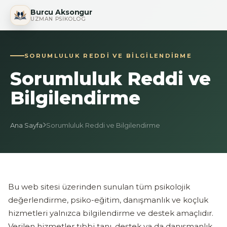
Burcu Aksongur
UZMAN PSIKOLOG
SORUMLULUK REDDI VE BILGILENDIRME
Sorumluluk Reddi ve
Bilgilendirme
Ana Sayfa
Sorumluluk Reddi ve Bilgilendirme
Bu web sitesi üzerinden sunulan tüm psikolojik
değerlendirme, psiko-eğitim, danışmanlık ve koçluk
hizmetleri yalnızca bilgilendirme ve destek amaçlıdır.
Verilen hizmetler tıbbi tanı, destek ya da danışmanlık