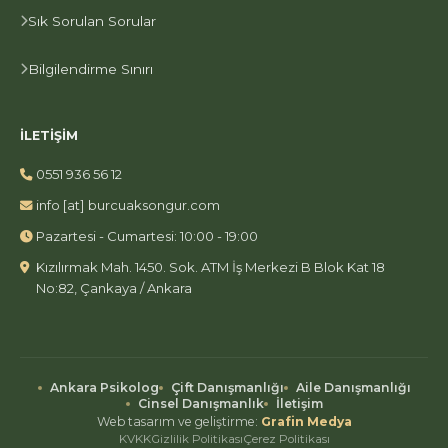
Sık Sorulan Sorular
Bilgilendirme Sınırı
İLETIŞIM
0551 936 56 12
at
info
[at]
burcuaksongur.com
Pazartesi - Cumartesi: 10:00 - 19:00
Kızılırmak Mah. 1450. Sok. ATM İş Merkezi B Blok Kat 18
No:82, Çankaya / Ankara
Ankara Psikolog
Çift Danışmanlığı
Aile Danışmanlığı
Cinsel Danışmanlık
İletişim
Web tasarım ve geliştirme:
Grafin Medya
KVKK
Gizlilik Politikası
Çerez Politikası