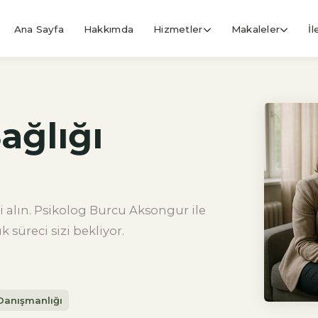
Ana Sayfa
Hakkımda
Hizmetler
Makaleler
İl
ağlığı
i alın. Psikolog Burcu Aksongur ile
 süreci sizi bekliyor.
Danışmanlığı