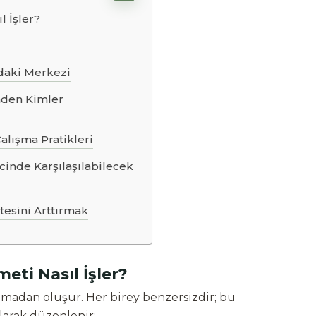
l İşler?
daki Merkezi
nden Kimler
alışma Pratikleri
cinde Karşılaşılabilecek
itesini Arttırmak
eti Nasıl İşler?
amadan oluşur. Her birey benzersizdir; bu
larak düzenlenir: