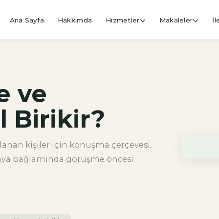
Ana Sayfa
Hakkımda
Hizmetler
Makaleler
İl
e ve
l Birikir?
lanan kişiler için konuşma çerçevesi,
nkaya bağlamında görüşme öncesi