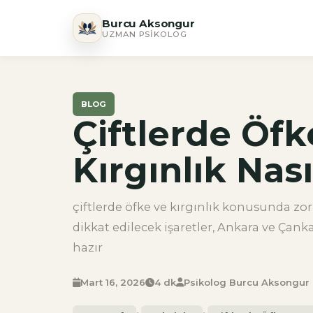
Burcu Aksongur
UZMAN PSIKOLOG
BLOG
Çiftlerde Öfk
Kırgınlık Nası
çiftlerde öfke ve kırgınlık konusunda zor
dikkat edilecek işaretler, Ankara ve Ça
hazır
Mart 16, 2026
4 dk
Psikolog Burcu Aksongur