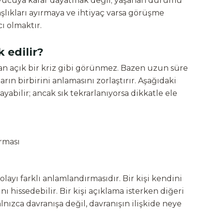
yucuya karar dayatmak değil; yaşanan durumu
ıkları ayırmaya ve ihtiyaç varsa görüşme
ı olmaktır.
 edilir?
man açık bir kriz gibi görünmez. Bazen uzun süre
rın birbirini anlamasını zorlaştırır. Aşağıdaki
yabilir; ancak sık tekrarlanıyorsa dikkatle ele
rması
 olayı farklı anlamlandırmasıdır. Bir kişi kendini
ı hissedebilir. Bir kişi açıklama isterken diğeri
nızca davranışa değil, davranışın ilişkide neye