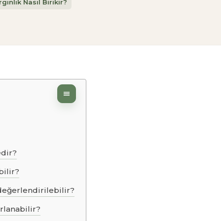
gınlık Nasıl Birikir?
edir?
bilir?
eğerlendirilebilir?
lanabilir?