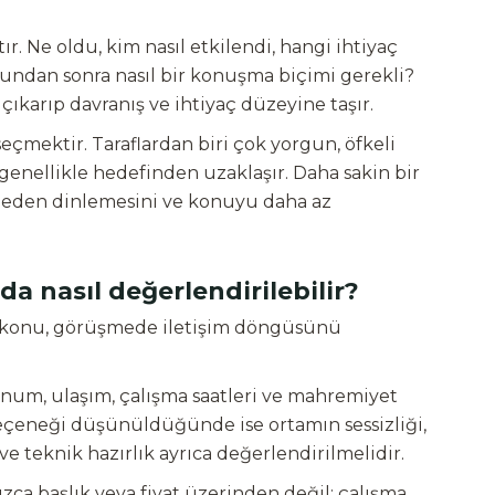
. Ne oldu, kim nasıl etkilendi, hangi ihtiyaç
 bundan sonra nasıl bir konuşma biçimi gerekli?
n çıkarıp davranış ve ihtiyaç düzeyine taşır.
çmektir. Taraflardan biri çok yorgun, öfkeli
nellikle hedefinden uzaklaşır. Daha sakin bir
smeden dinlemesini ve konuyu daha az
 nasıl değerlendirilebilir?
bu konu, görüşmede iletişim döngüsünü
num, ulaşım, çalışma saatleri ve mahremiyet
seçeneği düşünüldüğünde ise ortamın sessizliği,
 teknik hazırlık ayrıca değerlendirilmelidir.
ızca başlık veya fiyat üzerinden değil; çalışma