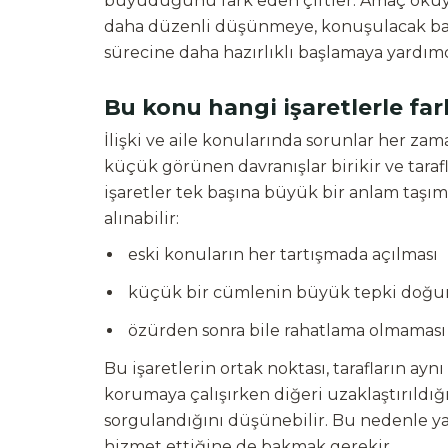
büyüdüğünü fark eden çiftler. Amaç oku
daha düzenli düşünmeye, konuşulacak başl
sürecine daha hazırlıklı başlamaya yardımc
Bu konu hangi işaretlerle fark
İlişki ve aile konularında sorunlar her za
küçük görünen davranışlar birikir ve tarafla
işaretler tek başına büyük bir anlam taşıma
alınabilir:
eski konuların her tartışmada açılması
küçük bir cümlenin büyük tepki doğu
özürden sonra bile rahatlama olmaması
Bu işaretlerin ortak noktası, tarafların aynı
korumaya çalışırken diğeri uzaklaştırıldığın
sorgulandığını düşünebilir. Bu nedenle yal
hizmet ettiğine de bakmak gerekir.