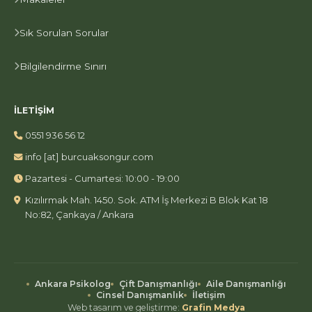
Sık Sorulan Sorular
Bilgilendirme Sınırı
İLETIŞIM
0551 936 56 12
at
info
[at]
burcuaksongur.com
Pazartesi - Cumartesi: 10:00 - 19:00
Kızılırmak Mah. 1450. Sok. ATM İş Merkezi B Blok Kat 18
No:82, Çankaya / Ankara
Ankara Psikolog
Çift Danışmanlığı
Aile Danışmanlığı
Cinsel Danışmanlık
İletişim
Web tasarım ve geliştirme:
Grafin Medya