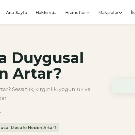
Ana Sayfa
Hakkımda
Hizmetler
Makaleler
İl
da Duygusal
n Artar?
r? Sessizlik, kırgınlık, yoğunluk ve
er.
r
gusal Mesafe Neden Artar?