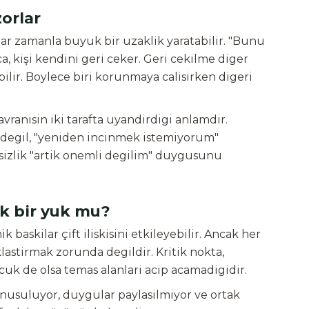
zorlar
r zamanla buyuk bir uzaklik yaratabilir. "Bunu
, kişi kendini geri ceker. Geri cekilme diger
bilir. Boylece biri korunmaya calisirken digeri
vranisin iki tarafta uyandirdigi anlamdir.
 degil, "yeniden incinmek istemiyorum"
essizlik "artik onemli degilim" duygusunu
k bir yuk mu?
 baskilar çift iliskisini etkileyebilir. Ancak her
lastirmak zorunda degildir. Kritik nokta,
cuk de olsa temas alanlari acip acamadigidir.
nusuluyor, duygular paylasilmiyor ve ortak