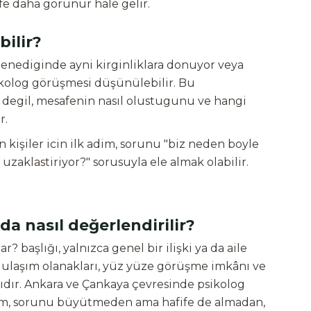
fe daha görünür hale gelir.
ilir?
enediginde ayni kirginliklara donuyor veya
psikolog görüşmesi düşünülebilir. Bu
degil, mesafenin nasıl olustugunu ve hangi
r.
 kişiler icin ilk adim, sorunu "biz neden boyle
uzaklastiriyor?" sorusuyla ele almak olabilir.
 nasıl değerlendirilir?
 başlığı, yalnızca genel bir ilişki ya da aile
r, ulaşım olanakları, yüz yüze görüşme imkânı ve
lıdır. Ankara ve Çankaya çevresinde psikolog
adım, sorunu büyütmeden ama hafife de almadan,