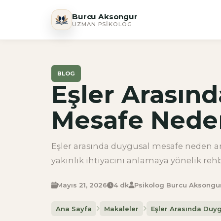
Burcu Aksongur
UZMAN PSIKOLOG
BLOG
Eşler Arasın
Mesafe Nede
Eşler arasında duygusal mesafe neden arta
yakınlık ihtiyacını anlamaya yönelik rehb
Mayıs 21, 2026
4 dk
Psikolog Burcu Aksongu
Ana Sayfa
Makaleler
Eşler Arasında Duy