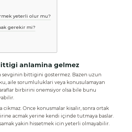
rmek yeterli olur mu?
mak gerekir mi?
ittigi anlamina gelmez
 sevginin bittigini gostermez. Bazen uzun
 yuku, aile sorumluluklari veya konusulamayan
araflar birbirini onemsiyor olsa bile bunu
abilir.
a cikmaz. Once konusmalar kisalir, sonra ortak
rbirine acmak yerine kendi içinde tutmaya baslar.
amak yakin hissetmek icin yeterli olmayabilir.