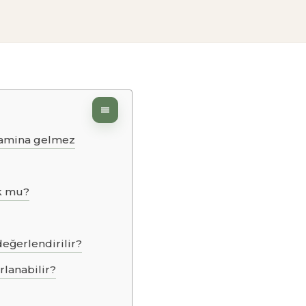
nlamina gelmez
uk mu?
eğerlendirilir?
lanabilir?